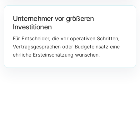
Unternehmer vor größeren
Investitionen
Für Entscheider, die vor operativen Schritten,
Vertragsgesprächen oder Budgeteinsatz eine
ehrliche Ersteinschätzung wünschen.
Praktische Einordnung statt vorschneller Umsetzung
Erst Klarheit schaffen, dann
operative Schritte planen
Ein Kambodscha-Vorhaben wirkt am Anfang oft
einfacher, als es später tatsächlich ist. Der Sourcing-