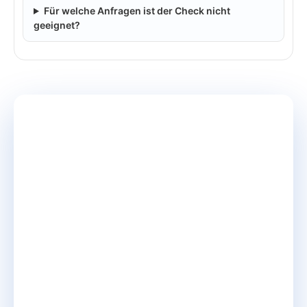
Für welche Anfragen ist der Check nicht
geeignet?
Prüfen Sie Ihr Kambodscha-
Vorhaben, bevor es operativ wird
Sie möchten Kambodscha als möglichen
Beschaffungs-, Produktions- oder
Partnerstandort realistisch einordnen? Stonehill
Media unterstützt Sie dabei, Idee,
Anforderungen, Datenlage, Risiken und nächste
Schritte strukturiert zu betrachten –
pragmatisch, ehrlich und aus deutscher B2B-
Perspektive.