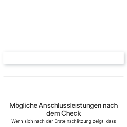
Check schafft eine geordnete Grundlage: Welche
Anforderungen sind klar? Welche Daten fehlen? Welche
Risiken bestehen in Kommunikation und Organisation?
Und welche Fachberater sollten später eingebunden
werden? So vermeiden Unternehmen, auf Basis von
Annahmen zu entscheiden.
VORHABEN EINORDNEN LASSEN
→
Mögliche Anschlussleistungen nach
dem Check
Wenn sich nach der Ersteinschätzung zeigt, dass